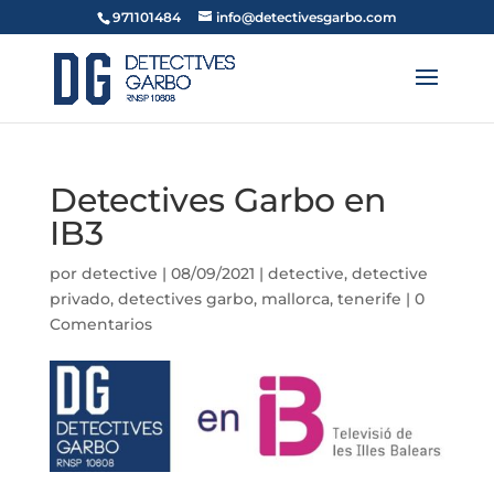
971101484
info@detectivesgarbo.com
Detectives Garbo en
IB3
por
detective
|
08/09/2021
|
detective
,
detective
privado
,
detectives garbo
,
mallorca
,
tenerife
|
0
Comentarios